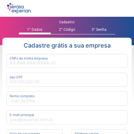
Cadastro:
1° Dados
2° Código
3° Senha
Cadastre grátis a sua empresa
CNPJ da minha empresa
Seu CPF
Nome completo
E-mail principal
Data de nascimento
Telefone celular